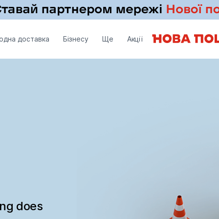
одна доставка
Бізнесу
Ще
Акції
ing does