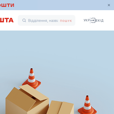
УКР
ВХІД
ПОШУК