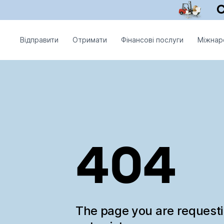
Відправити
Отримати
Фінансові послуги
Міжнар
404
The page you are request