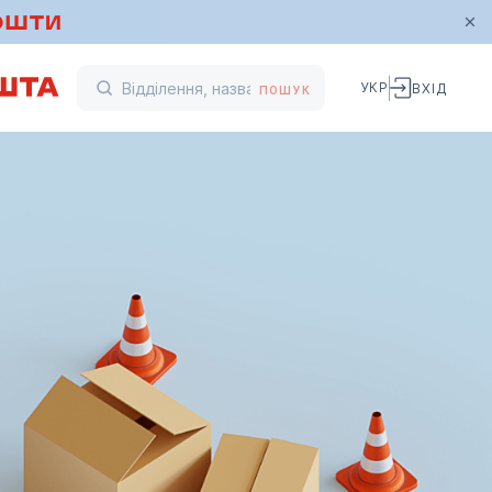
УКР
ВХІД
ПОШУК