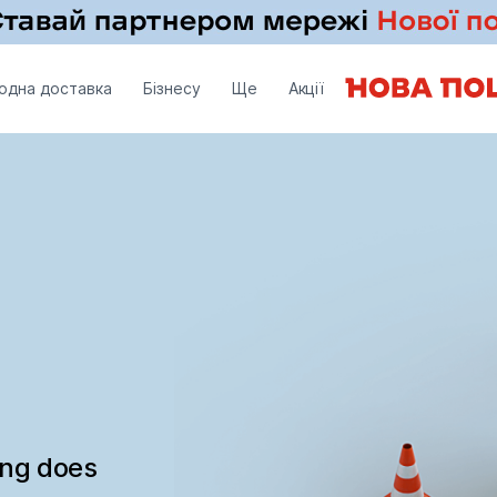
одна доставка
Бізнесу
Ще
Акції
ing does