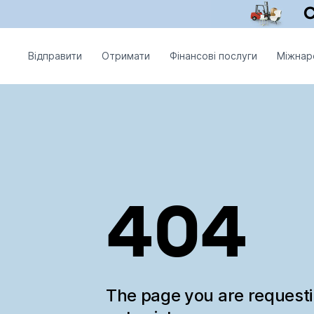
Відправити
Отримати
Фінансові послуги
Міжнар
404
The page you are request