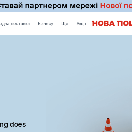
одна доставка
Бізнесу
Ще
Акції
ing does