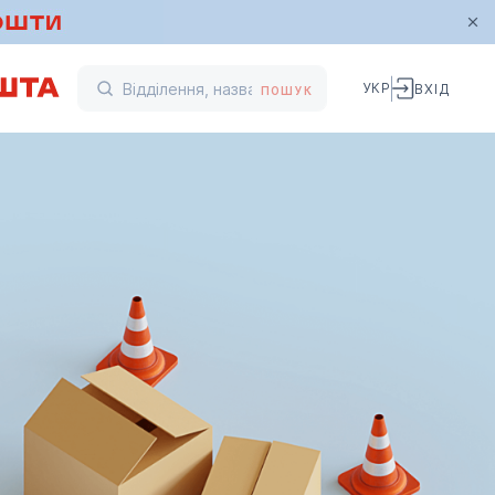
УКР
ВХІД
ПОШУК