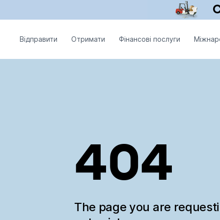
Відправити
Отримати
Фінансові послуги
Міжнар
404
The page you are request