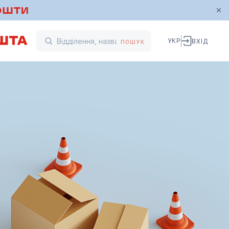
УКР
ВХІД
ПОШУК