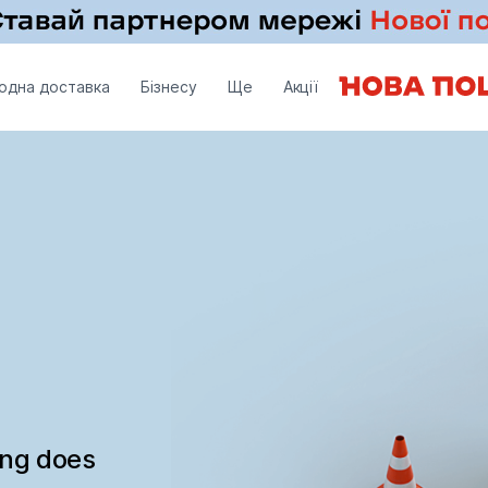
одна доставка
Бізнесу
Ще
Акції
ing does