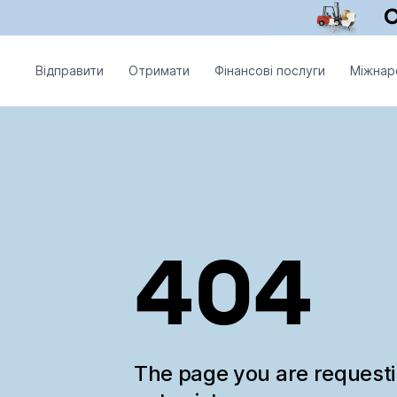
Відправити
Отримати
Фінансові послуги
Міжнар
404
The page you are request