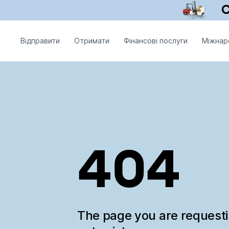
Відправити
Отримати
Фінансові послуги
Міжнар
404
The page you are request