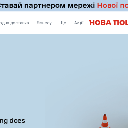
одна доставка
Бізнесу
Ще
Акції
ing does