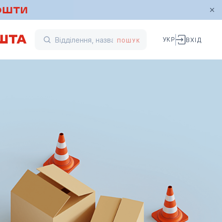
УКР
ВХІД
ПОШУК