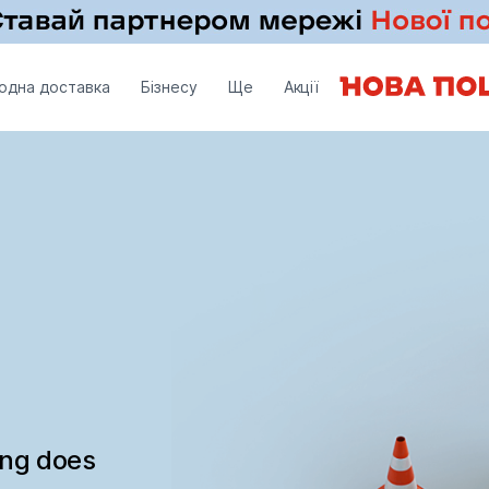
одна доставка
Бізнесу
Ще
Акції
ing does