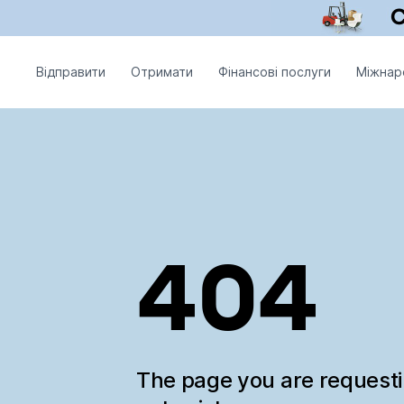
Відправити
Отримати
Фінансові послуги
Міжнар
404
The page you are request