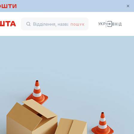
УКР
ВХІД
ПОШУК