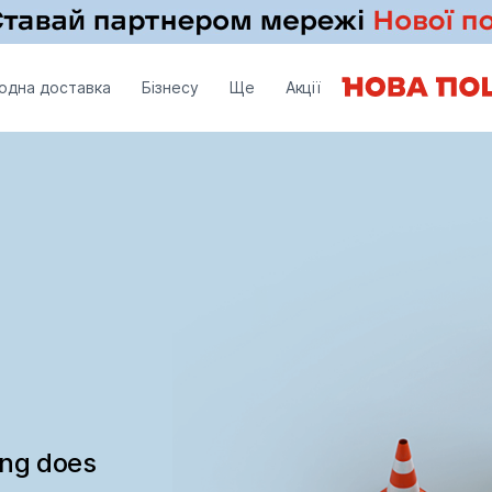
одна доставка
Бізнесу
Ще
Акції
ing does