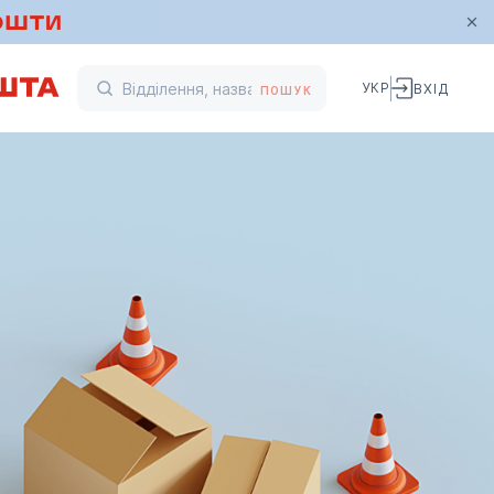
УКР
ВХІД
ПОШУК