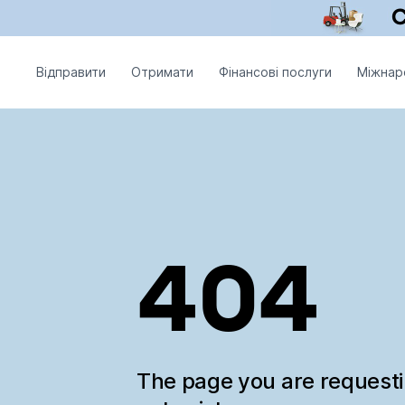
Відправити
Отримати
Фінансові послуги
Міжнар
404
The page you are request