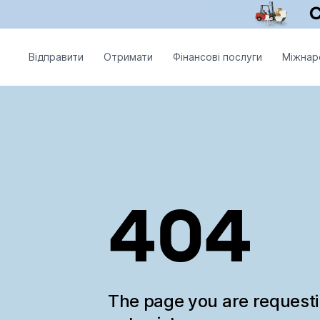
Відправити
Отримати
Фінансові послуги
Міжнар
404
The page you are request