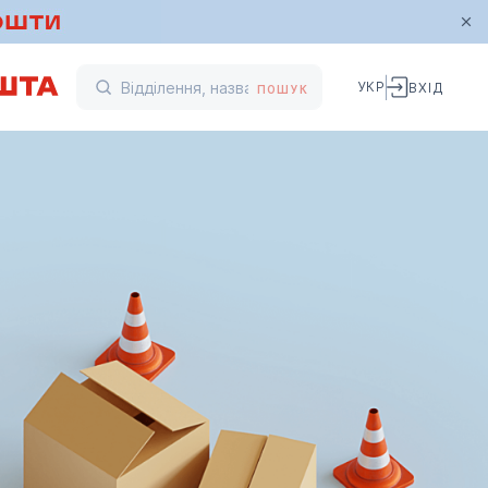
УКР
ВХІД
ПОШУК