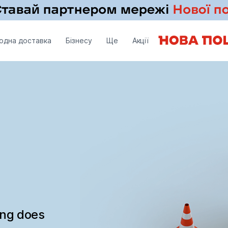
одна доставка
Бізнесу
Ще
Акції
ing does