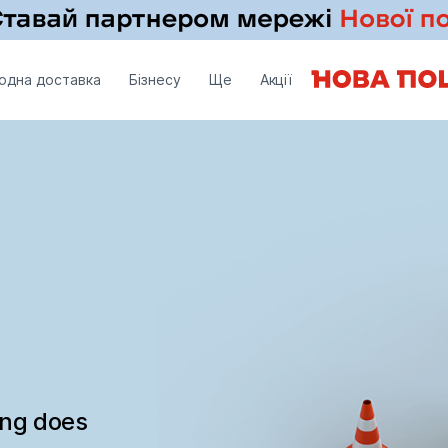
одна доставка
Бізнесу
Ще
Акції
ing does