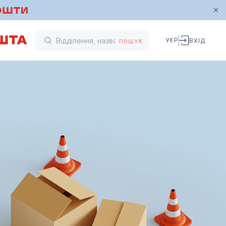
УКР
ВХІД
ПОШУК