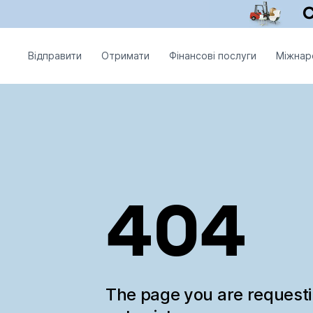
Відправити
Отримати
Фінансові послуги
Міжнар
404
The page you are request