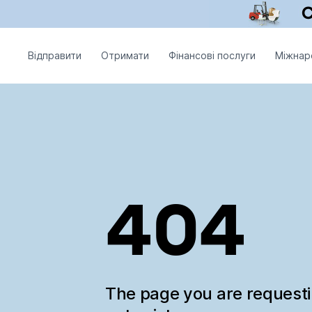
Відправити
Отримати
Фінансові послуги
Міжнар
404
The page you are request