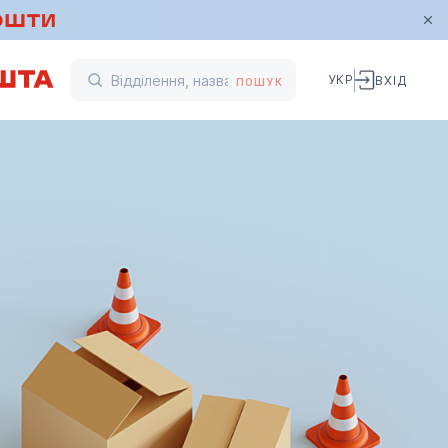
УКР
ВХІД
ПОШУК