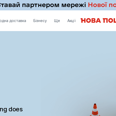
одна доставка
Бізнесу
Ще
Акції
ing does