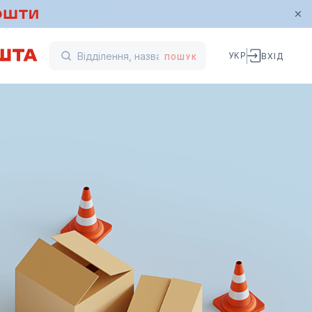
УКР
ВХІД
ПОШУК