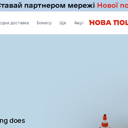
одна доставка
Бізнесу
Ще
Акції
ing does