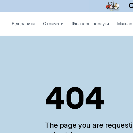
Відправити
Отримати
Фінансові послуги
Міжнар
404
The page you are request