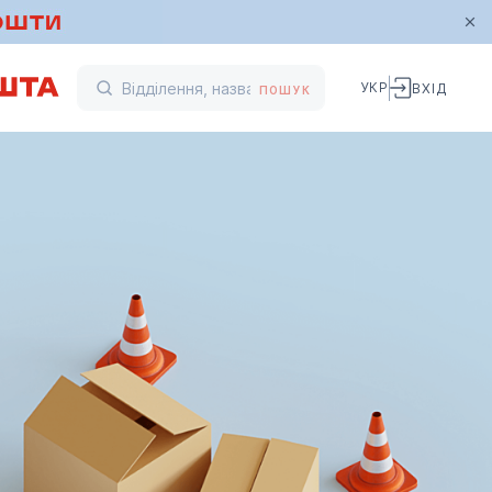
УКР
ВХІД
ПОШУК