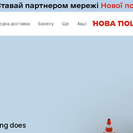
одна доставка
Бізнесу
Ще
Акції
ing does