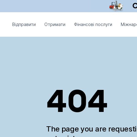
Відправити
Отримати
Фінансові послуги
Міжнар
404
The page you are request