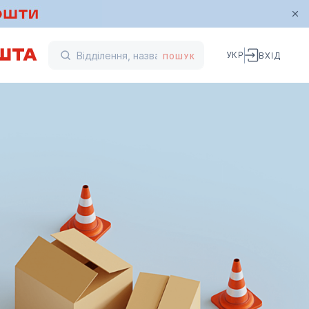
УКР
ВХІД
ПОШУК