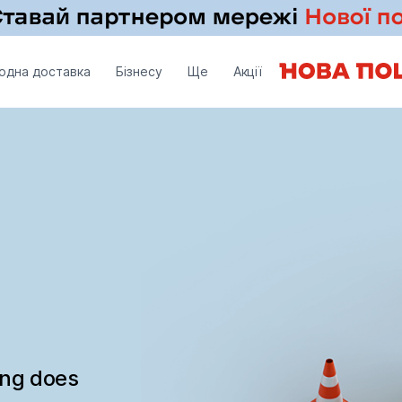
одна доставка
Бізнесу
Ще
Акції
ing does