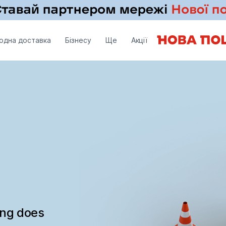
одна доставка
Бізнесу
Ще
Акції
ing does