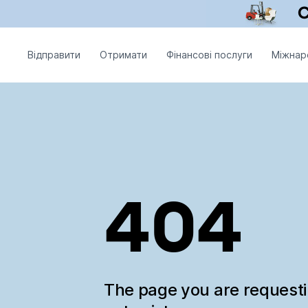
Відправити
Отримати
Фінансові послуги
Міжнар
404
The page you are request