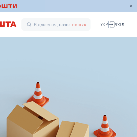
УКР
ВХІД
ПОШУК