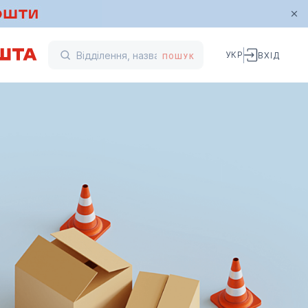
УКР
ВХІД
ПОШУК