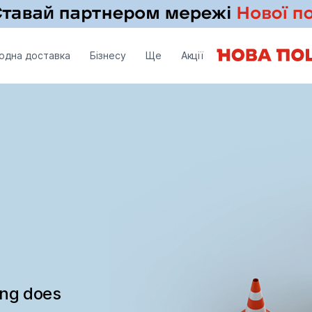
одна доставка
Бізнесу
Ще
Акції
ing does