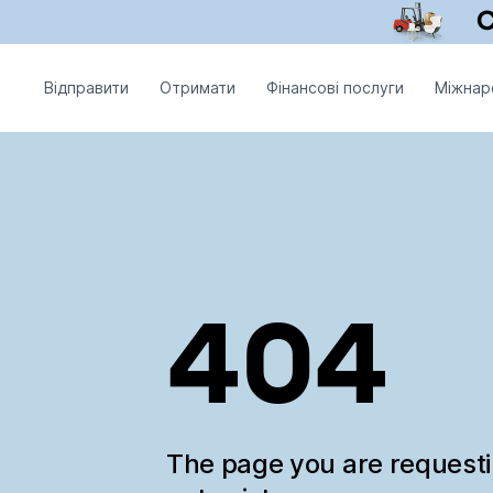
Відправити
Отримати
Фінансові послуги
Міжнар
404
The page you are request