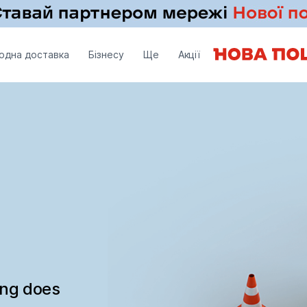
одна доставка
Бізнесу
Ще
Акції
ing does