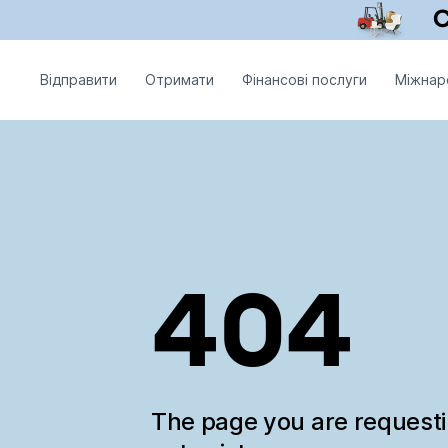
Відправити
Отримати
Фінансові послуги
Міжнар
404
The page you are request