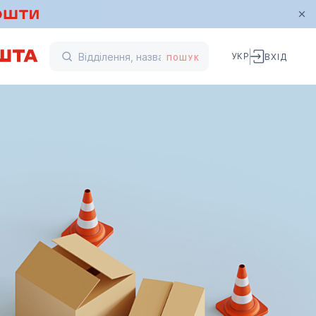
УКР
ВХІД
ПОШУК