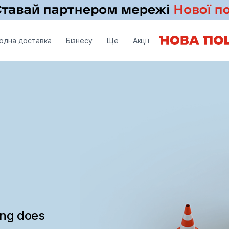
одна доставка
Бізнесу
Ще
Акції
ing does