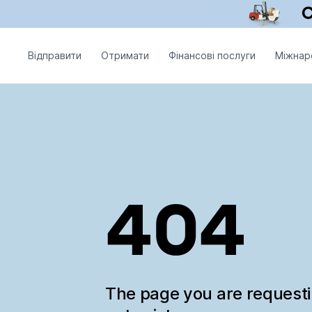
Відправити
Отримати
Фінансові послуги
Міжнар
404
The page you are request