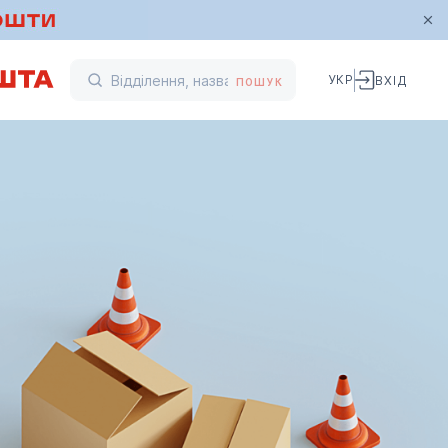
УКР
ВХІД
ПОШУК