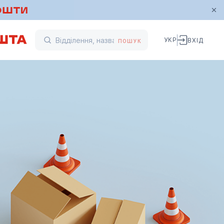
УКР
ВХІД
ПОШУК