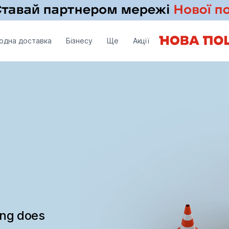
одна доставка
Бізнесу
Ще
Акції
ing does