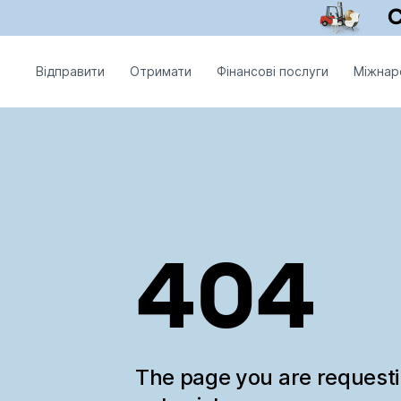
Відправити
Отримати
Фінансові послуги
Міжнар
404
The page you are request