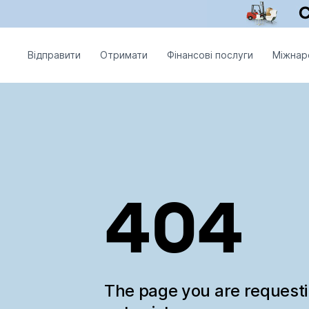
Відправити
Отримати
Фінансові послуги
Міжнар
404
The page you are request