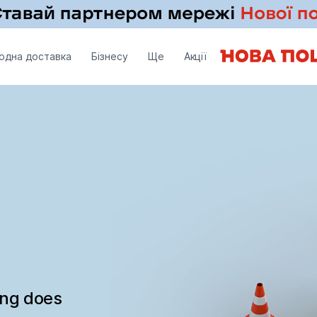
одна доставка
Бізнесу
Ще
Акції
ing does