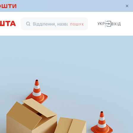
УКР
ВХІД
ПОШУК