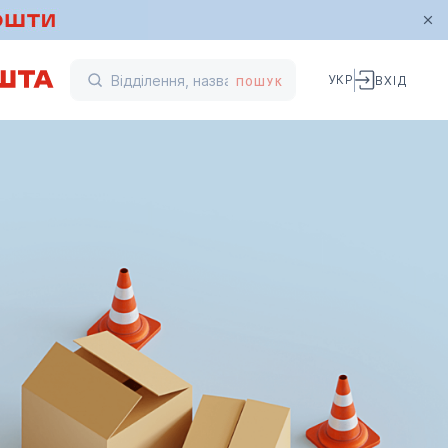
УКР
ВХІД
ПОШУК