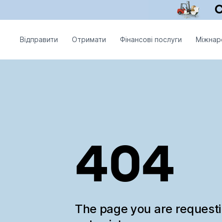
Відправити
Отримати
Фінансові послуги
Міжнар
404
The page you are request