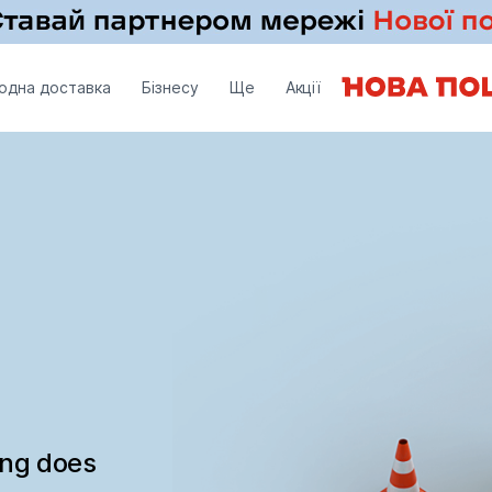
одна доставка
Бізнесу
Ще
Акції
ing does