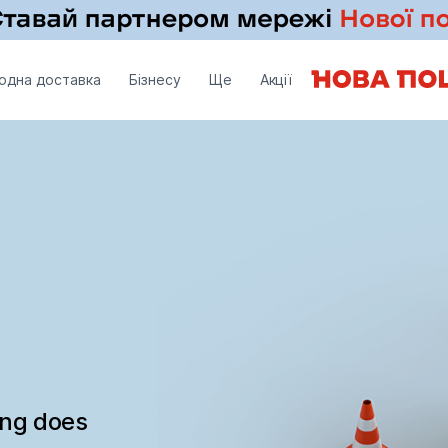
одна доставка
Бізнесу
Ще
Акції
ing does