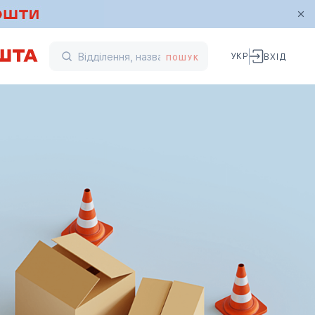
УКР
ВХІД
ПОШУК