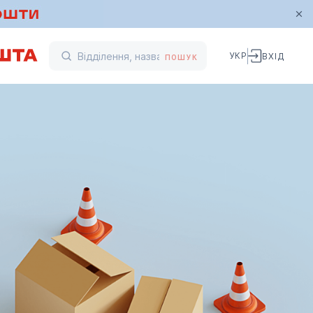
УКР
ВХІД
ПОШУК