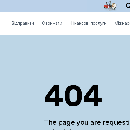
Відправити
Отримати
Фінансові послуги
Міжнар
404
The page you are request