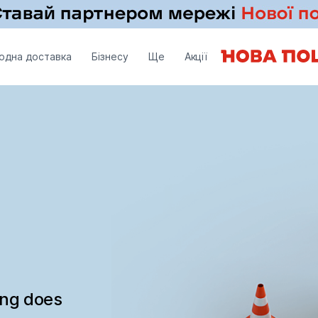
одна доставка
Бізнесу
Ще
Акції
ing does