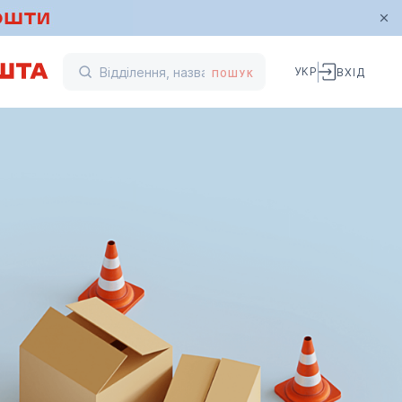
УКР
ВХІД
ПОШУК