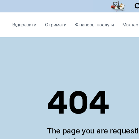
Відправити
Отримати
Фінансові послуги
Міжнар
404
The page you are request