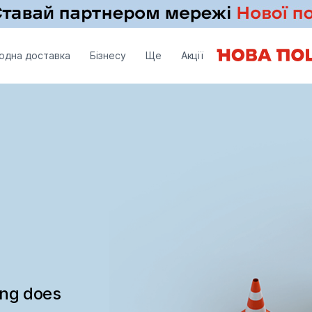
одна доставка
Бізнесу
Ще
Акції
ing does