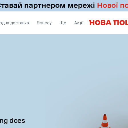
одна доставка
Бізнесу
Ще
Акції
ing does