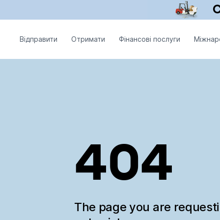
Відправити
Отримати
Фінансові послуги
Міжнар
404
The page you are request