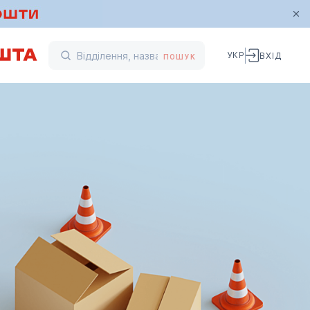
УКР
ВХІД
ПОШУК