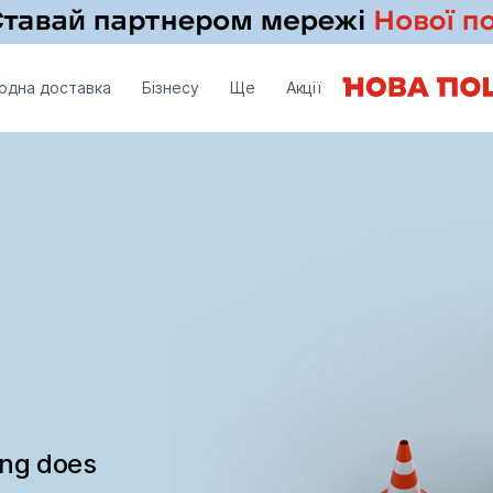
одна доставка
Бізнесу
Ще
Акції
ing does