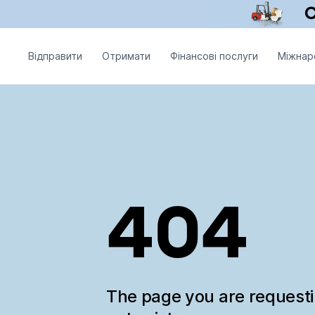
Відправити
Отримати
Фінансові послуги
Міжнар
404
The page you are request