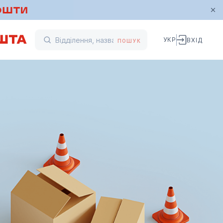
УКР
ВХІД
ПОШУК