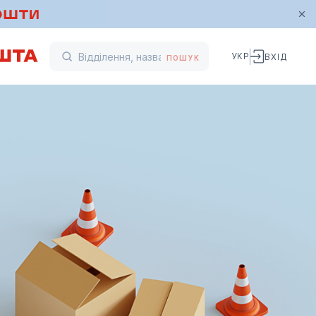
УКР
ВХІД
ПОШУК