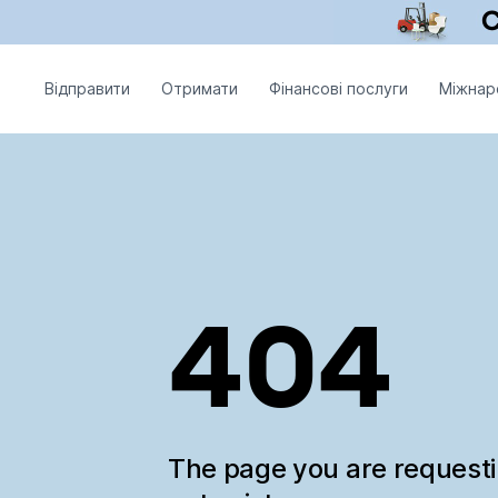
Відправити
Отримати
Фінансові послуги
Міжнар
404
The page you are request