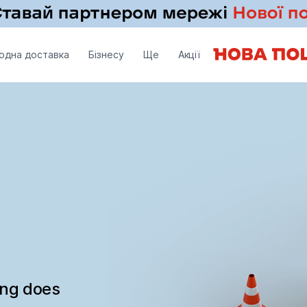
одна доставка
Бізнесу
Ще
Акції
ing does