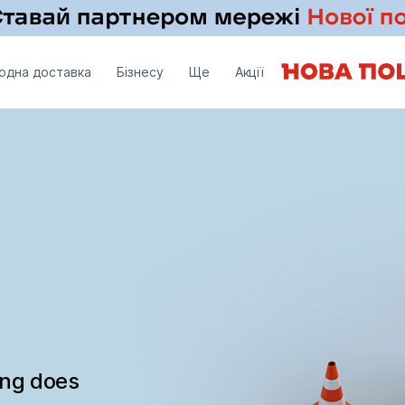
одна доставка
Бізнесу
Ще
Акції
ing does