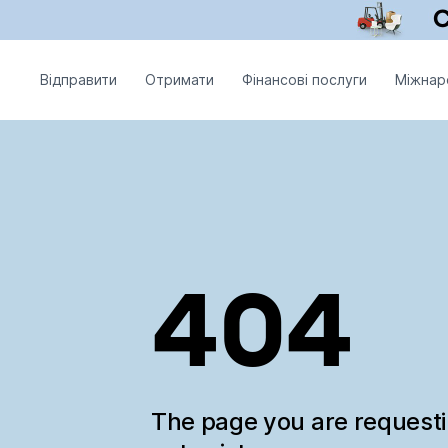
Відправити
Отримати
Фінансові послуги
Міжнар
404
The page you are request