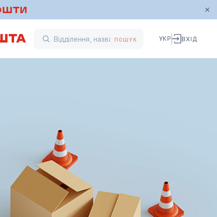
УКР
ВХІД
ПОШУК