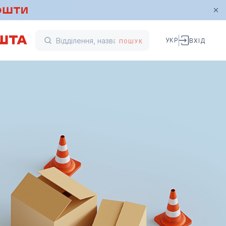
УКР
ВХІД
ПОШУК