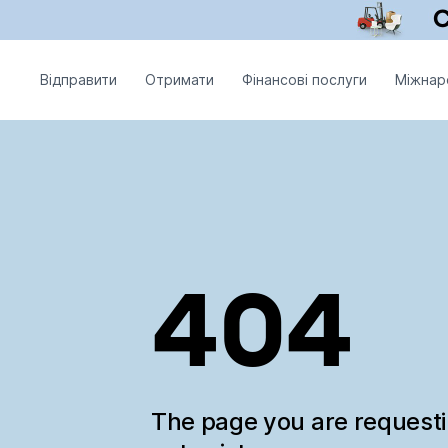
Відправити
Отримати
Фінансові послуги
Міжнар
404
The page you are request