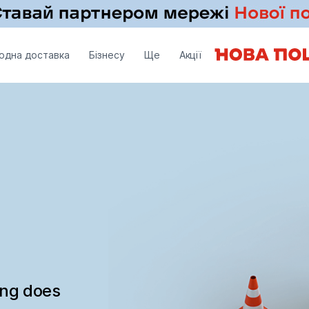
одна доставка
Бізнесу
Ще
Акції
ing does