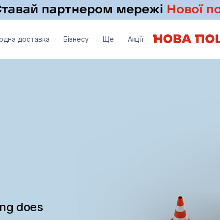
одна доставка
Бізнесу
Ще
Акції
ing does