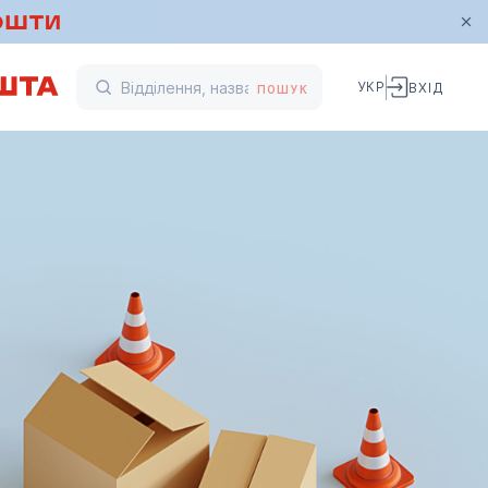
УКР
ВХІД
ПОШУК