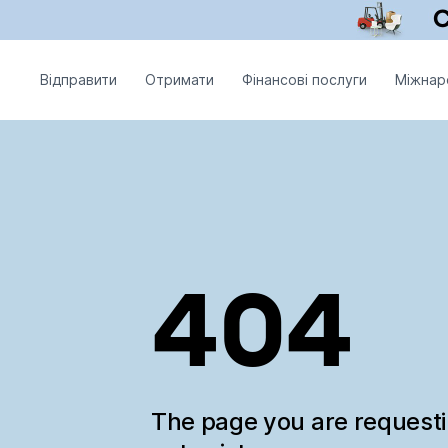
Відправити
Отримати
Фінансові послуги
Міжнар
404
The page you are request