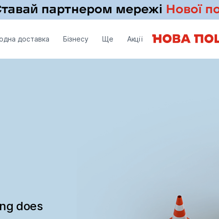
одна доставка
Бізнесу
Ще
Акції
ing does