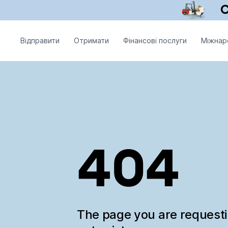
Відправити
Отримати
Фінансові послуги
Міжнар
404
The page you are request