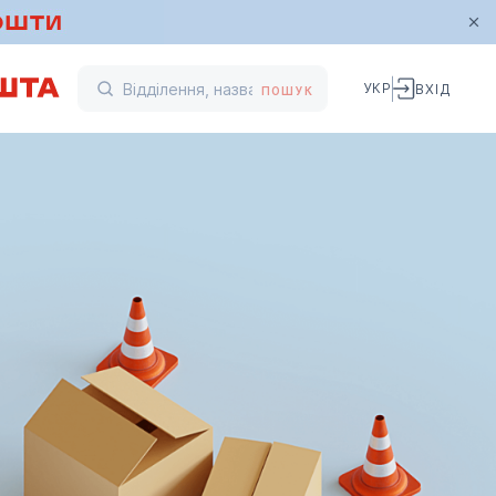
УКР
ВХІД
ПОШУК