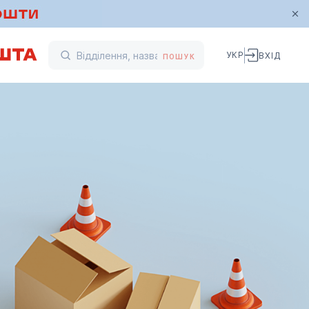
УКР
ВХІД
ПОШУК