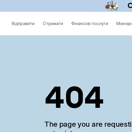
Відправити
Отримати
Фінансові послуги
Міжнар
404
The page you are request