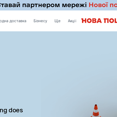
одна доставка
Бізнесу
Ще
Акції
ing does