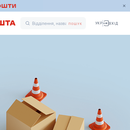
УКР
ВХІД
ПОШУК