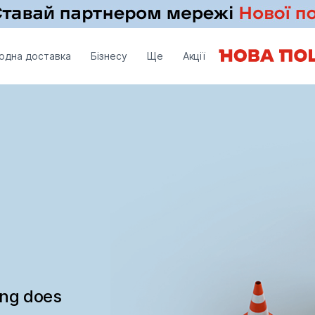
одна доставка
Бізнесу
Ще
Акції
ing does