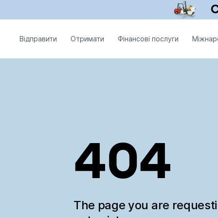
Відправити
Отримати
Фінансові послуги
Міжнар
404
The page you are request