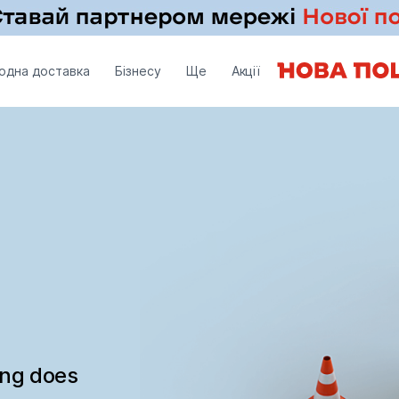
одна доставка
Бізнесу
Ще
Акції
ing does