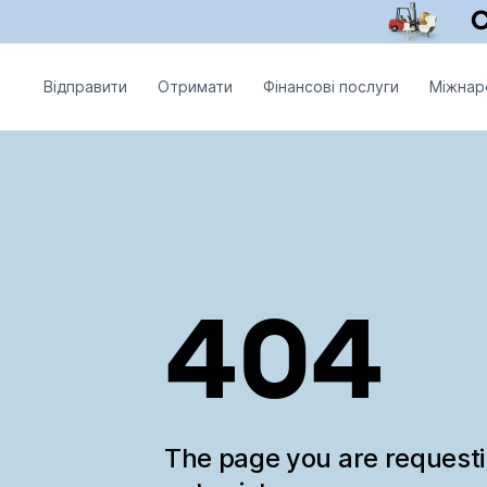
Відправити
Отримати
Фінансові послуги
Міжнар
404
The page you are request