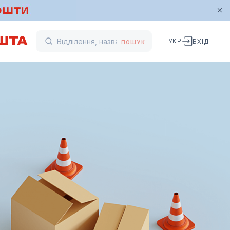
УКР
ВХІД
ПОШУК