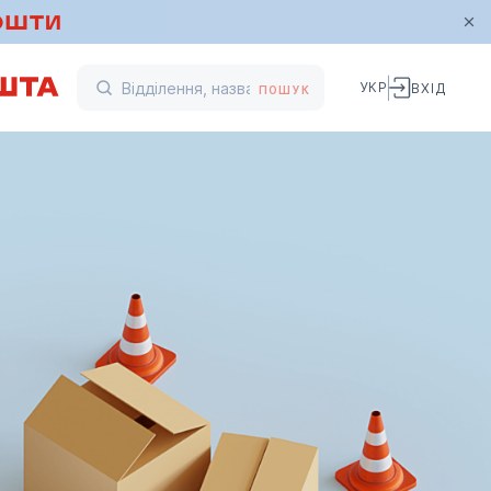
УКР
ВХІД
ПОШУК