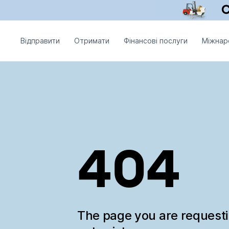
Відправити
Отримати
Фінансові послуги
Міжнар
404
The page you are request