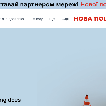
одна доставка
Бізнесу
Ще
Акції
ing does