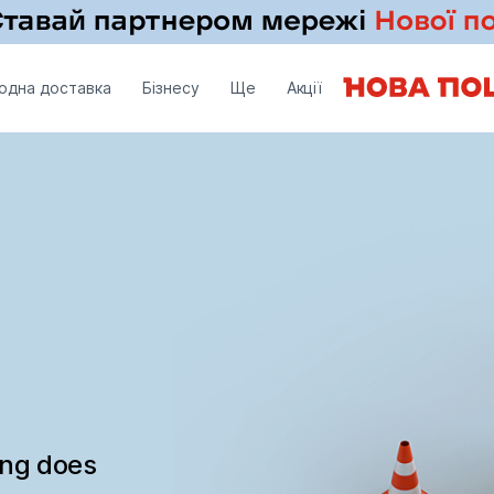
одна доставка
Бізнесу
Ще
Акції
ing does