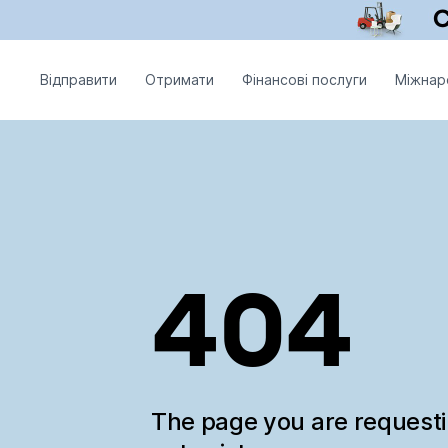
Відправити
Отримати
Фінансові послуги
Міжнар
404
The page you are request