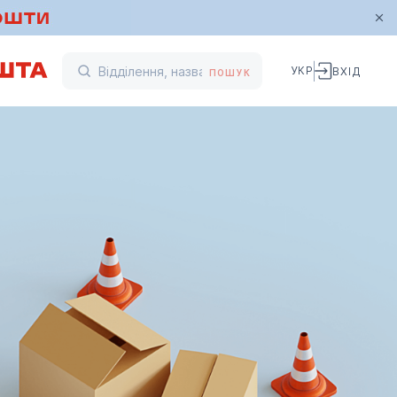
УКР
ВХІД
ПОШУК