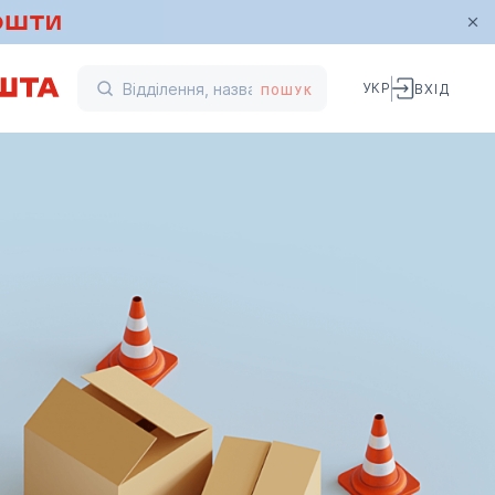
УКР
ВХІД
ПОШУК