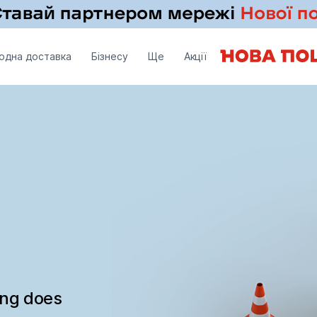
одна доставка
Бізнесу
Ще
Акції
ing does