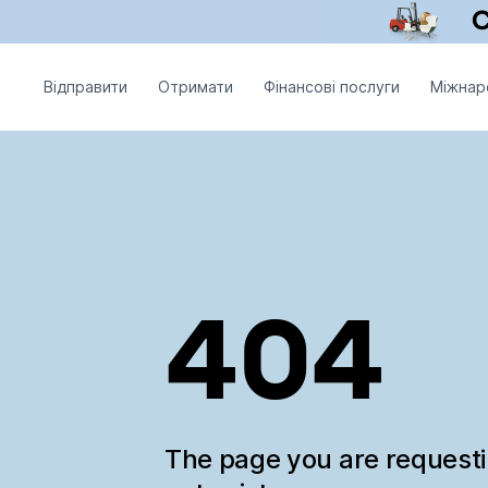
Відправити
Отримати
Фінансові послуги
Міжнар
404
The page you are request