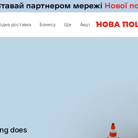
одна доставка
Бізнесу
Ще
Акції
ing does