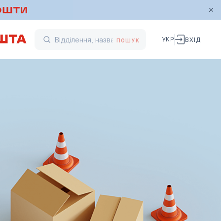
УКР
ВХІД
ПОШУК