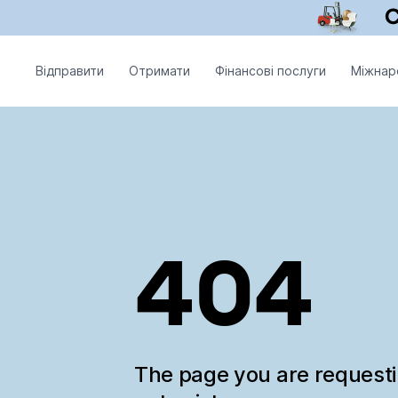
Відправити
Отримати
Фінансові послуги
Міжнар
404
The page you are request