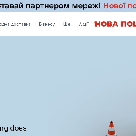
одна доставка
Бізнесу
Ще
Акції
ing does