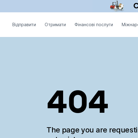
Відправити
Отримати
Фінансові послуги
Міжнар
404
The page you are request