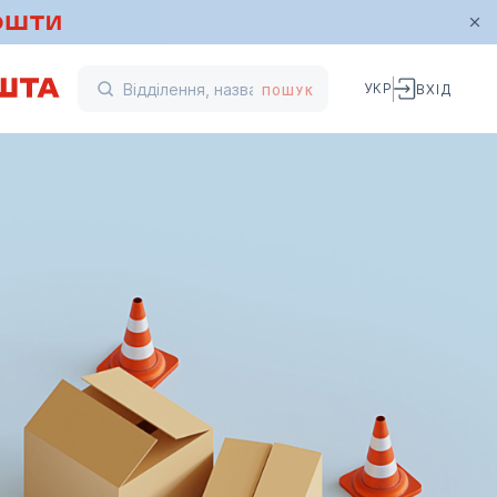
УКР
ВХІД
ПОШУК