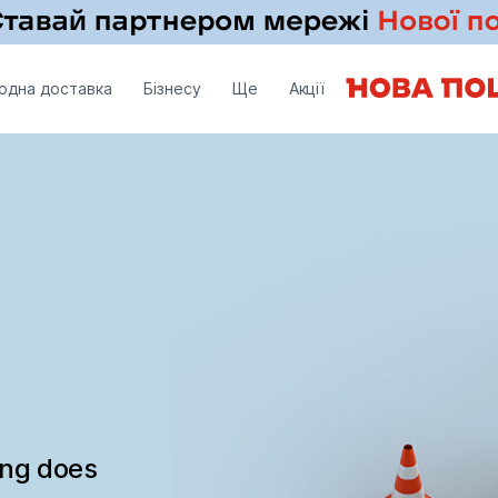
одна доставка
Бізнесу
Ще
Акції
ing does