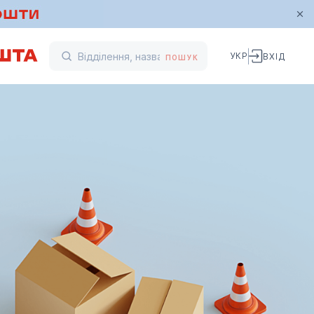
УКР
ВХІД
ПОШУК