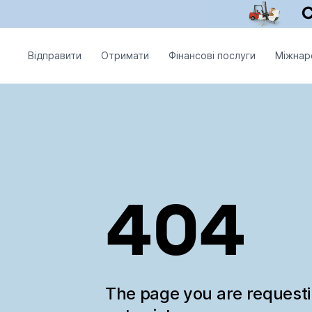
Відправити
Отримати
Фінансові послуги
Міжнар
404
The page you are request