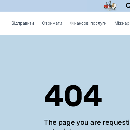
Відправити
Отримати
Фінансові послуги
Міжнар
404
The page you are request