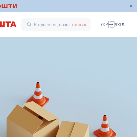
УКР
ВХІД
ПОШУК