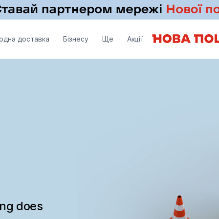
одна доставка
Бізнесу
Ще
Акції
ing does