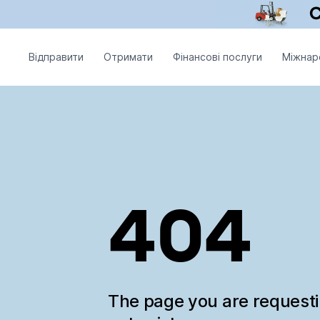
Відправити
Отримати
Фінансові послуги
Міжнар
404
The page you are request