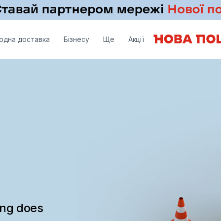
одна доставка
Бізнесу
Ще
Акції
ing does