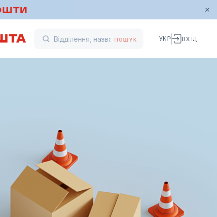
УКР
ВХІД
ПОШУК