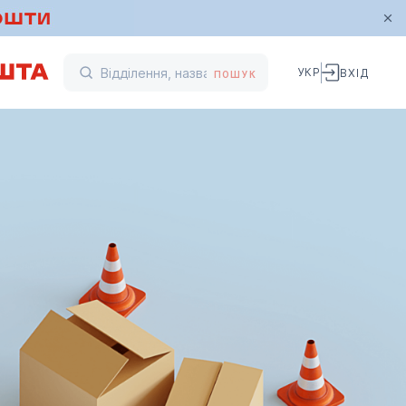
УКР
ВХІД
ПОШУК