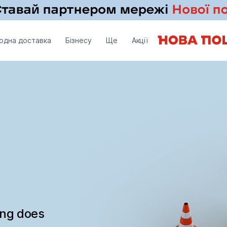
одна доставка
Бізнесу
Ще
Акції
ing does