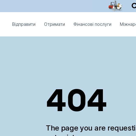
Відправити
Отримати
Фінансові послуги
Міжнар
404
The page you are request