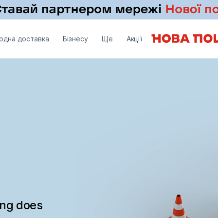
одна доставка
Бізнесу
Ще
Акції
ing does