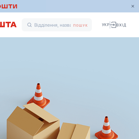
УКР
ВХІД
ПОШУК