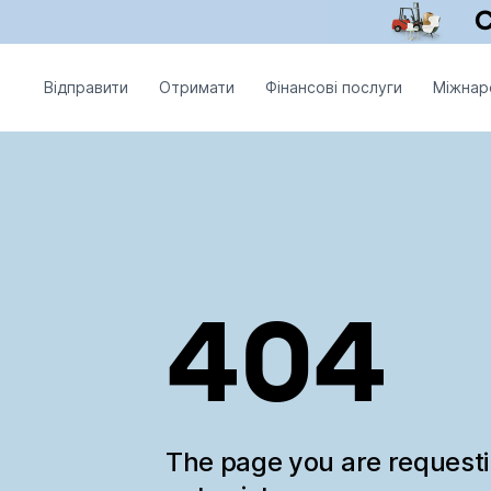
Відправити
Отримати
Фінансові послуги
Міжнар
404
The page you are request