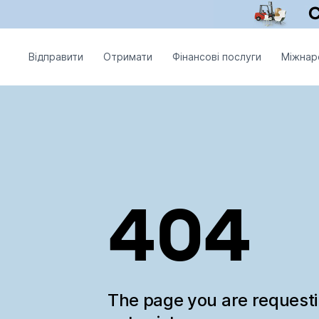
Відправити
Отримати
Фінансові послуги
Міжнар
404
The page you are request