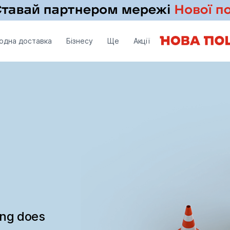
одна доставка
Бізнесу
Ще
Акції
ing does