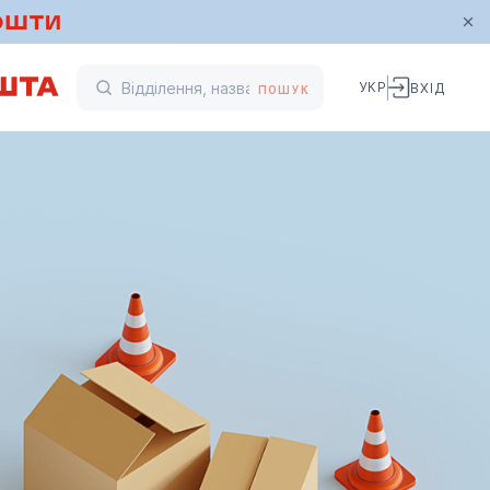
УКР
ВХІД
ПОШУК