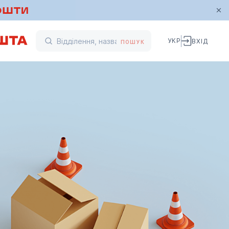
УКР
ВХІД
ПОШУК