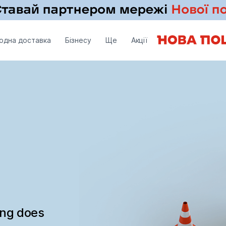
одна доставка
Бізнесу
Ще
Акції
ing does