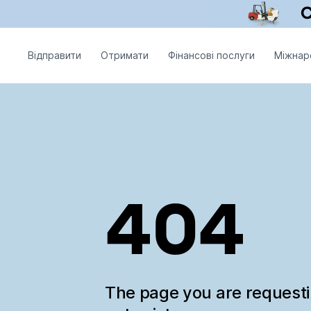
Відправити
Отримати
Фінансові послуги
Міжнар
404
The page you are request