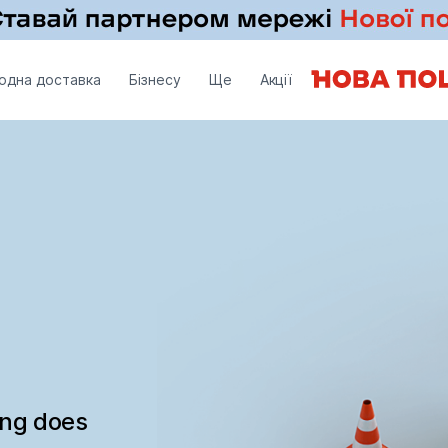
одна доставка
Бізнесу
Ще
Акції
ing does