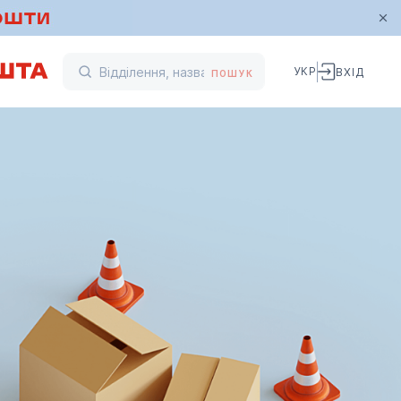
УКР
ВХІД
ПОШУК