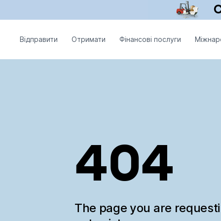
Відправити
Отримати
Фінансові послуги
Міжнар
404
The page you are request