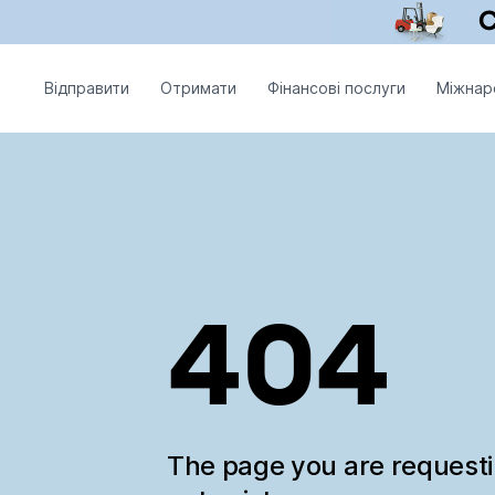
Відправити
Отримати
Фінансові послуги
Міжнар
404
The page you are request