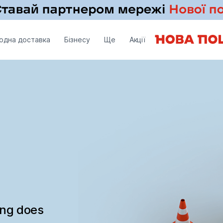
одна доставка
Бізнесу
Ще
Акції
ing does