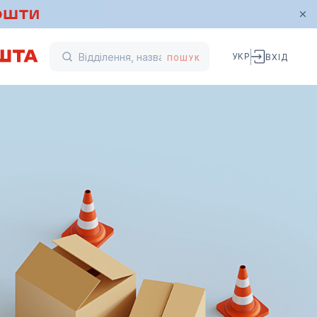
УКР
ВХІД
ПОШУК