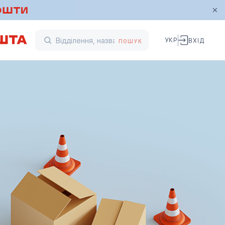
УКР
ВХІД
ПОШУК