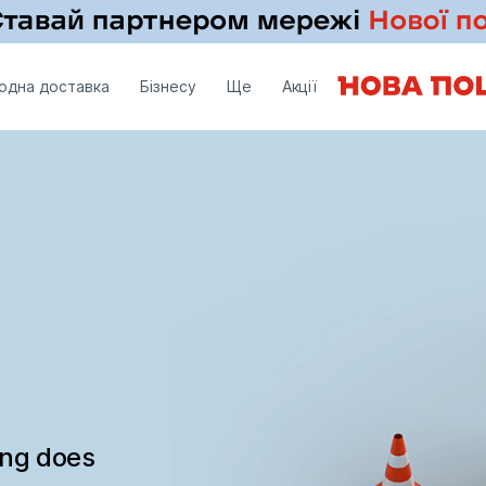
одна доставка
Бізнесу
Ще
Акції
ing does