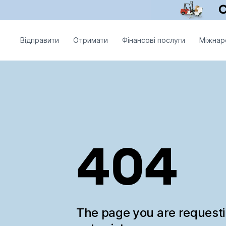
Відправити
Отримати
Фінансові послуги
Міжнар
404
The page you are request