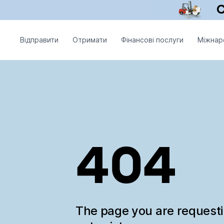
Відправити
Отримати
Фінансові послуги
Міжнар
404
The page you are request