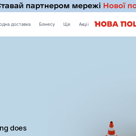
одна доставка
Бізнесу
Ще
Акції
ing does