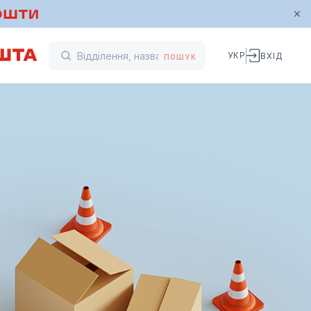
УКР
ВХІД
ПОШУК