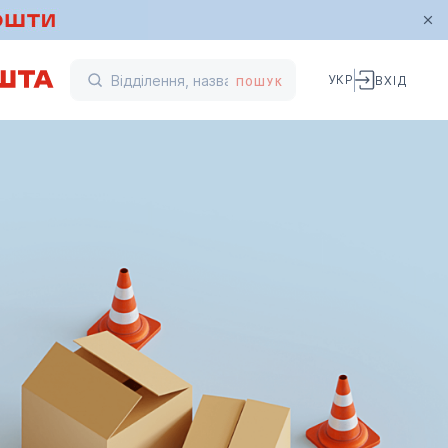
УКР
ВХІД
ПОШУК