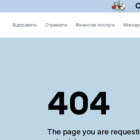
Відправити
Отримати
Фінансові послуги
Міжнар
404
The page you are request