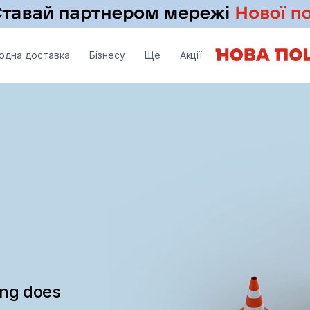
одна доставка
Бізнесу
Ще
Акції
ing does